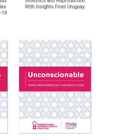
lud
Bioethics and Reproduction
las
With Insights From Uruguay.
d-19