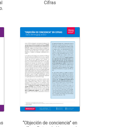
al
Cifras
o.
as
“Objeción de conciencia” en