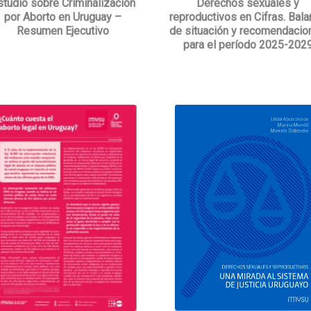
studio sobre Criminalización
Derechos sexuales y
por Aborto en Uruguay –
reproductivos en Cifras. Bal
Resumen Ejecutivo
de situación y recomendacio
para el período 2025-202