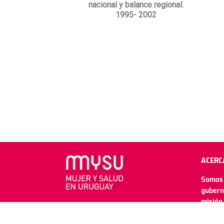
nacional y balance regional.
1995- 2002
ACERC
Somos 
gubern
misión 
salud 
reprod