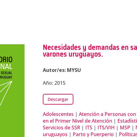
Necesidades y demandas en sal
varones uruguayos.
Autor/es: MYSU
Año: 2015
Descargar
Adolescentes
|
Atención a Personas con
en el Primer Nivel de Atención
|
Estadíst
Servicios de SSR
|
ITS
|
ITS/VIH
|
MSP
|
uruguayos
|
Parto y Puerperio
|
Polític