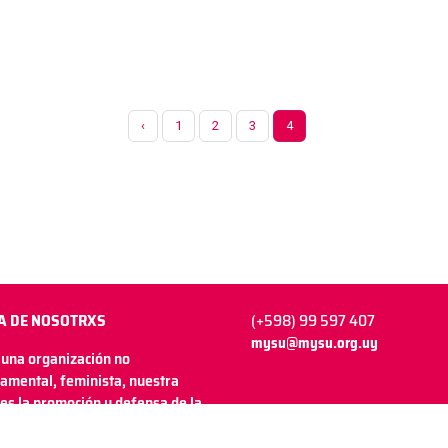
‹
1
2
3
4
A DE NOSOTRXS
(+598) 99 597 407
mysu@mysu.org.uy
una organización no
amental, feminista, nuestra
es la promoción y defensa de la
y derechos sexuales y los derechos
uctivos desde una perspectiva de