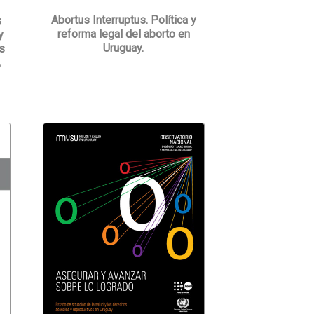
Abortus Interruptus. Política y
s
reforma legal del aborto en
y
Uruguay.
s
,