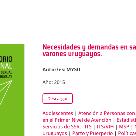
Necesidades y demandas en sal
varones uruguayos.
Autor/es: MYSU
Año: 2015
Descargar
Adolescentes
|
Atención a Personas con
en el Primer Nivel de Atención
|
Estadíst
Servicios de SSR
|
ITS
|
ITS/VIH
|
MSP
|
uruguayos
|
Parto y Puerperio
|
Polític