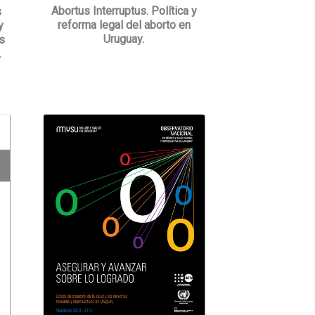
Abortus Interruptus. Política y
s
reforma legal del aborto en
y
Uruguay.
s
,